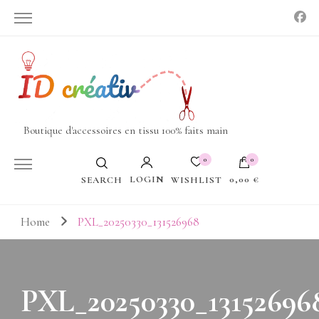
Boutique d'accessoires en tissu 100% faits main
0
0
LOGIN
0,00 €
WISHLIST
SEARCH
Votre panier est vide.
Home
PXL_20250330_131526968
PXL_20250330_13152696