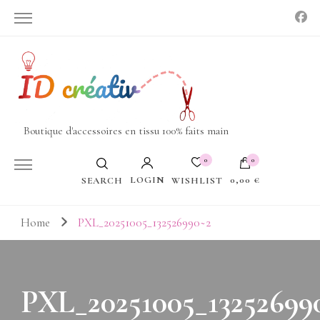
Boutique d'accessoires en tissu 100% faits main
0
0
LOGIN
0,00 €
WISHLIST
SEARCH
Votre panier est vide.
Home
PXL_20251005_132526990~2
PXL_20251005_13252699