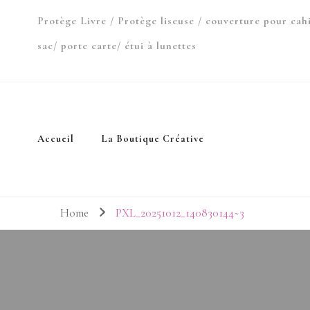
Protège Livre / Protège liseuse / couverture pour cah
sac/ porte carte/ étui à lunettes
Accueil
La Boutique Créative
Home
PXL_20251012_140830144~3