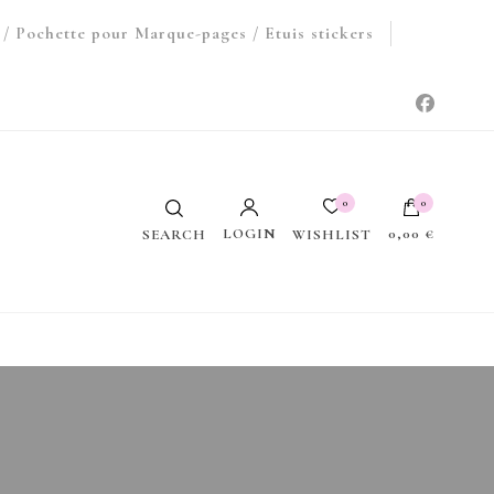
/ Pochette pour Marque-pages / Etuis stickers
0
0
LOGIN
0,00 €
WISHLIST
SEARCH
Votre panier est vide.