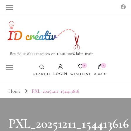
Boutique d'accessoires en tissu 100% faits main
0
0
LOGIN
0,00 €
WISHLIST
SEARCH
Votre panier est vide.
Home
PXL_20251211_154413616
PXL_20251211_154413616