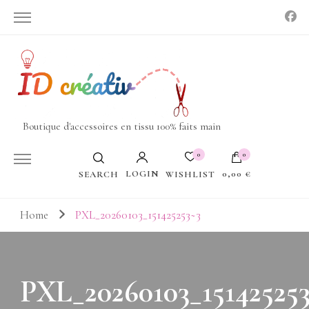
Boutique d'accessoires en tissu 100% faits main
0
0
LOGIN
0,00 €
WISHLIST
SEARCH
Votre panier est vide.
Home
PXL_20260103_151425253~3
PXL_20260103_151425253