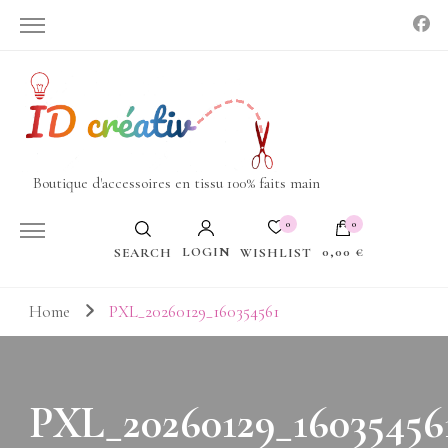
Boutique d'accessoires en tissu 100% faits main
0
0
LOGIN
0,00 €
WISHLIST
SEARCH
Votre panier est vide.
Home
PXL_20260129_160354561
PXL_20260129_16035456