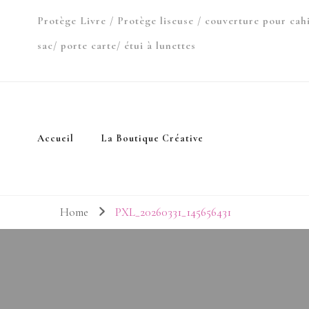
Protège Livre / Protège liseuse / couverture pour cah
sac/ porte carte/ étui à lunettes
Accueil
La Boutique Créative
Home
PXL_20260331_145656431