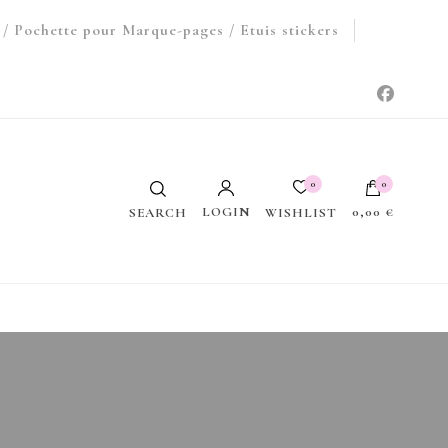
/ Pochette pour Marque-pages / Etuis stickers
0
0
LOGIN
0,00 €
WISHLIST
SEARCH
Votre panier est vide.