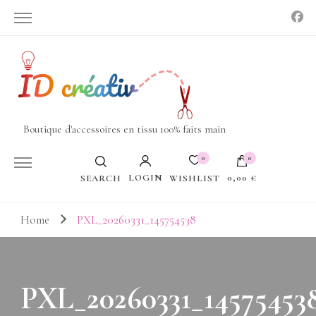
Boutique d'accessoires en tissu 100% faits main
0
0
LOGIN
0,00 €
WISHLIST
SEARCH
Votre panier est vide.
Home
PXL_20260331_145754538
PXL_20260331_14575453