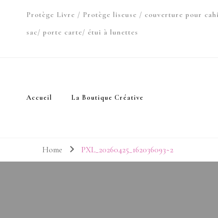
Protège Livre / Protège liseuse / couverture pour cah
sac/ porte carte/ étui à lunettes
Accueil
La Boutique Créative
Home
PXL_20260425_162036093~2