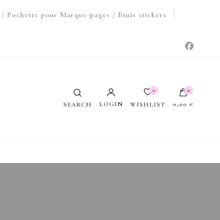
/ Pochette pour Marque-pages / Etuis stickers
0
0
LOGIN
0,00 €
WISHLIST
SEARCH
Votre panier est vide.