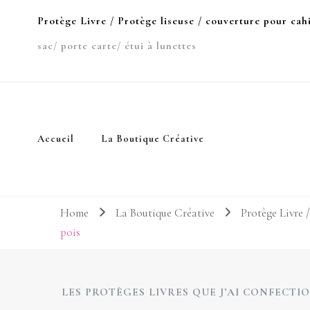
Protège Livre / Protège liseuse / couverture pour cah
sac/ porte carte/ étui à lunettes
Accueil
La Boutique Créative
Home
La Boutique Créative
Protège Livre /
pois
LES PROTÈGES LIVRES QUE J’AI CONFECT