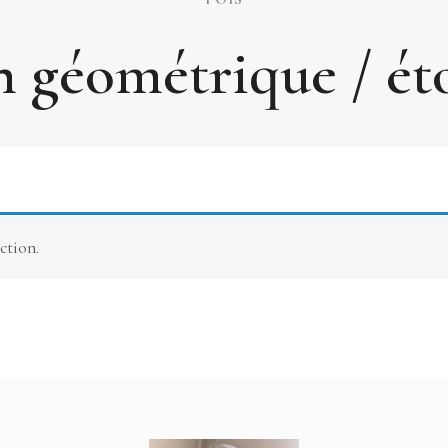
 géométrique / éto
ction.