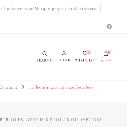
/ Pochette pour Marque-pages / Etuis stickers
0
0
LOGIN
0,00 €
WISHLIST
SEARCH
Votre panier est vide.
nd Format
Collection géométrique / étoiles /
TRIQUES, AVEC DES ÉTOILES OU AVEC DES