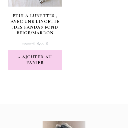
ETUI À LUNETTES ,
AVEC UNE LINGETTE
,DES PANDAS FOND
BEIGE/MARRON
LE
LE
10,00
€
8,00
€
PRIX
PRIX
INITIAL
ACTUEL
AJOUTER AU
PANIER
ÉTAIT :
EST :
10,00 €.
8,00 €.