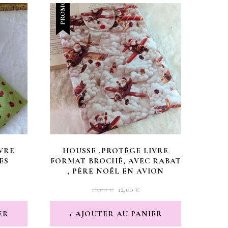
PROMO !
VRE
HOUSSE ,PROTÈGE LIVRE
ES
FORMAT BROCHÉ, AVEC RABAT
, PÈRE NOËL EN AVION
LE
LE
16,00
€
12,00
€
X
PRIX
PRIX
UEL
INITIAL
ACTUEL
ER
AJOUTER AU PANIER
:
ÉTAIT :
EST :