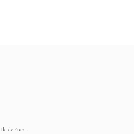
 €.
16,00 €.
12,00 €.
 Ile de France