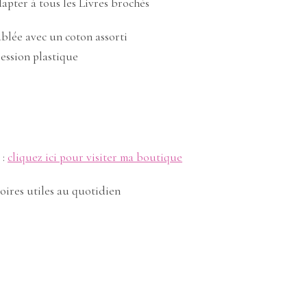
dapter à tous les Livres brochés
blée avec un coton assorti
ression plastique
 :
cliquez ici pour visiter ma boutique
oires utiles au quotidien