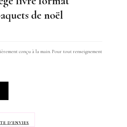
ège livre format
paquets de noël
ntièrement conçu à la main. Pour tout renseignement
R
TE D’ENVIES