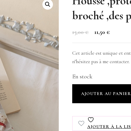
Housse ,prot
broché ,des 
Le
Le
15,00
€
11,50
€
prix
prix
initial
actuel
Cet article est unique et e
était :
est :
n’hésitez pas à me contacter.
15,00 €.
11,50 €.
En stock
quantité
AJOUTER AU PANIE
de
Housse
,protège
AJOUTER À LA LIS