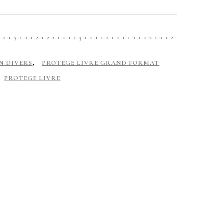
-5-1-1-1-2-1-2-1-1-1-1-1-3-1-1-1-1-2-1-1-1-1-1-1-1-2-1-1-1-2-
N DIVERS
,
PROTÈGE LIVRE GRAND FORMAT
PROTEGE LIVRE