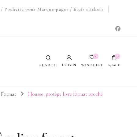
/ Pochette pour Marque-pages / Etuis stickers
0
0
LOGIN
0,00 €
WISHLIST
SEARCH
Votre panier est vide.
d Format
Housse ,protège livre format broché