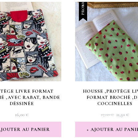
PROMO !
TÈGE LIVRE FORMAT
HOUSSE ,PROTÈGE LI
É ,AVEC RABAT, BANDE
FORMAT BROCHÉ ,D
DÉSSINÉE
COCCINELLES
LE
LE
16,00
€
15,00
€
11,50
€
PRIX
PRI
INITIAL
ACT
AJOUTER AU PANIER
AJOUTER AU PANI
ÉTAIT :
EST 