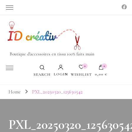
Boutique d'accessoires en tissu 100% faits main
0
0
LOGIN
0,00 €
WISHLIST
SEARCH
Votre panier est vide.
Home
PXL_20250320_125630542
PXL_20250320_12563054