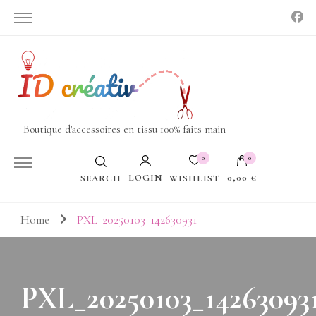
Boutique d'accessoires en tissu 100% faits main
0
0
LOGIN
0,00 €
WISHLIST
SEARCH
Votre panier est vide.
Home
PXL_20250103_142630931
PXL_20250103_14263093