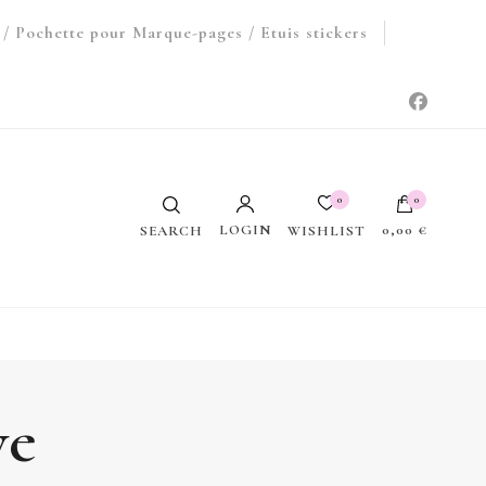
/ Pochette pour Marque-pages / Etuis stickers
0
0
LOGIN
0,00 €
WISHLIST
SEARCH
Votre panier est vide.
ve