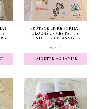
MAT
PROTÈGE LIVRE FORMAT
ITS
BROCHÉ , » MES PETITS
R »
BONHEURS DE JANVIER »
19,00
€
ER
AJOUTER AU PANIER