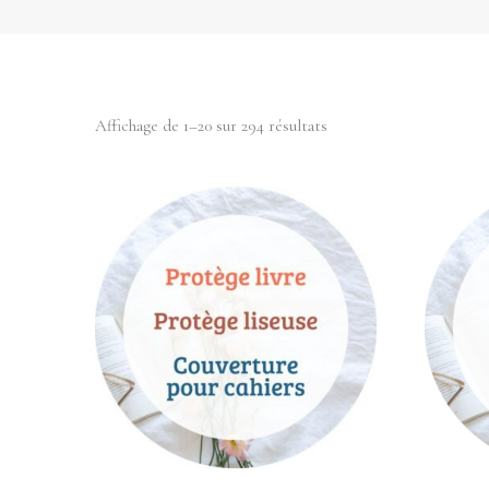
Trié
Affichage de 1–20 sur 294 résultats
du
plus
récent
au
plus
ancien