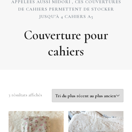
APPELÉES AUSSI MIDORI , CES COUVERTURES
DE CAHIERS PERMETTENT DE STOCKER
JUSQU’À 4 CAHIERS A5
Couverture pour
cahiers
Trié
3 résultats affichés
du
plus
récent
au
plus