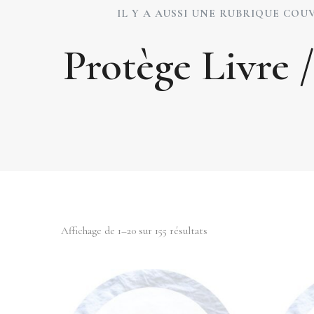
IL Y A AUSSI UNE RUBRIQUE CO
Protège Livre /
Trié
Affichage de 1–20 sur 155 résultats
du
plus
récent
au