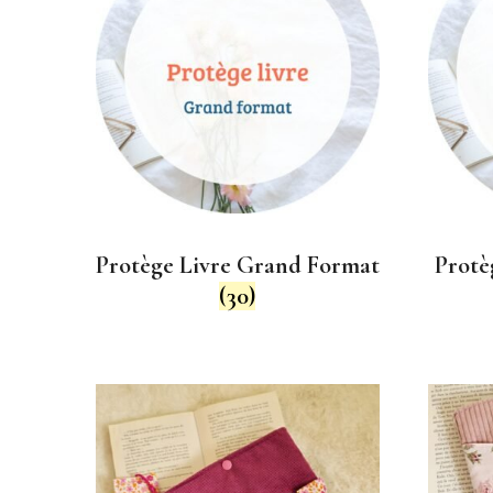
plus
ancien
Protège Livre Grand Format
Protè
(30)