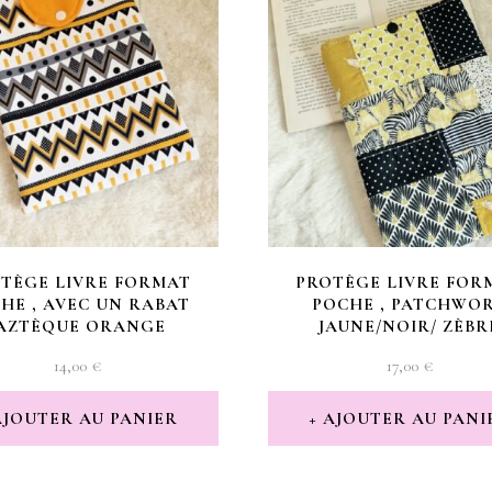
TÈGE LIVRE FORMAT
PROTÈGE LIVRE FOR
HE , AVEC UN RABAT
POCHE , PATCHWO
,AZTÈQUE ORANGE
JAUNE/NOIR/ ZÈBR
14,00
€
17,00
€
AJOUTER AU PANIER
AJOUTER AU PANI