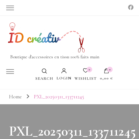
Boutique d'accessoires en tissu 100% faits main
0
0
LOGIN
0,00 €
WISHLIST
SEARCH
Votre panier est vide.
Home
PXL_20250311_133711245
PXL_20250311_133711245