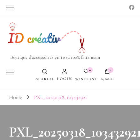
Boutique d'accessoires en tissu 100% faits main
0
0
LOGIN
0,00 €
WISHLIST
SEARCH
Votre panier est vide.
Home
PXL_20250318_103432921
PXL_20250318_10343292