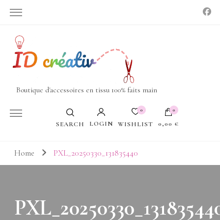
Boutique d'accessoires en tissu 100% faits main
0
0
LOGIN
0,00 €
WISHLIST
SEARCH
Votre panier est vide.
Home
PXL_20250330_131835440
PXL_20250330_13183544