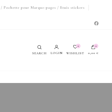
/ Pochette pour Marque-pages / Etuis stickers
0
0
LOGIN
0,00 €
WISHLIST
SEARCH
Votre panier est vide.