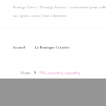
Protège Livre / Protège liseuse / couverture pour cah
sac/ porte carte/ étui à lunettes
Accueil
La Boutique Créative
Home
PXL_20250803_125219833