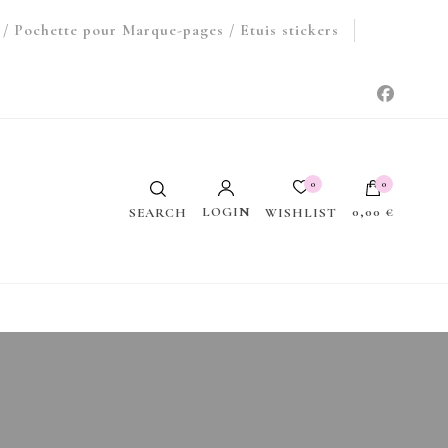
/ Pochette pour Marque-pages / Etuis stickers
0
0
LOGIN
0,00 €
WISHLIST
SEARCH
Votre panier est vide.