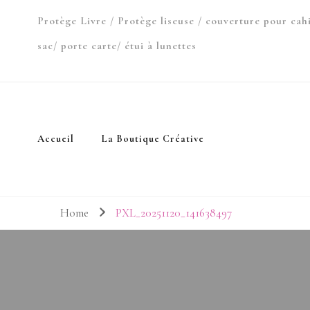
Protège Livre / Protège liseuse / couverture pour cah
sac/ porte carte/ étui à lunettes
Accueil
La Boutique Créative
Home
PXL_20251120_141638497