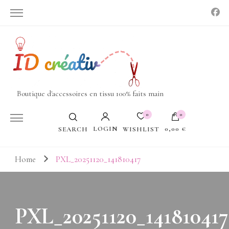
Boutique d'accessoires en tissu 100% faits main
0
0
LOGIN
0,00 €
WISHLIST
SEARCH
Votre panier est vide.
Home
PXL_20251120_141810417
PXL_20251120_141810417