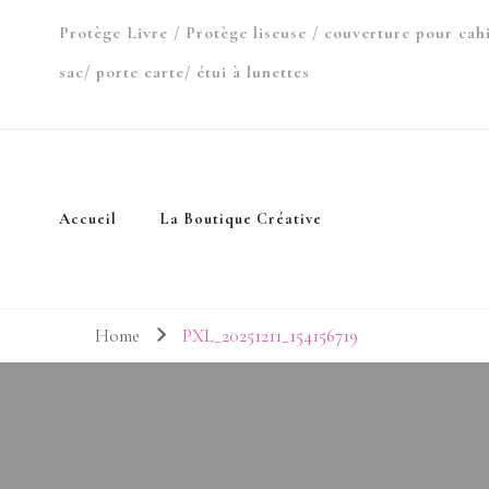
Protège Livre / Protège liseuse / couverture pour cah
sac/ porte carte/ étui à lunettes
Accueil
La Boutique Créative
Home
PXL_20251211_154156719