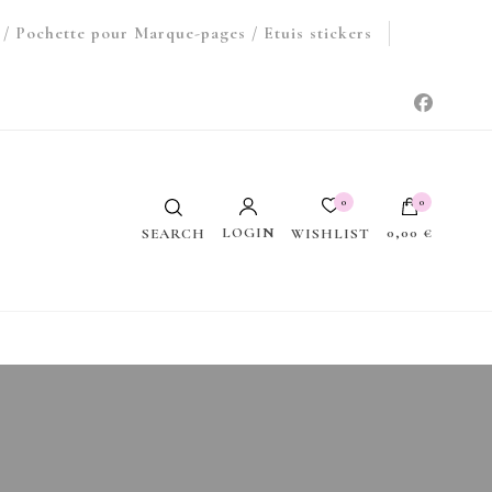
/ Pochette pour Marque-pages / Etuis stickers
0
0
LOGIN
0,00 €
WISHLIST
SEARCH
Votre panier est vide.