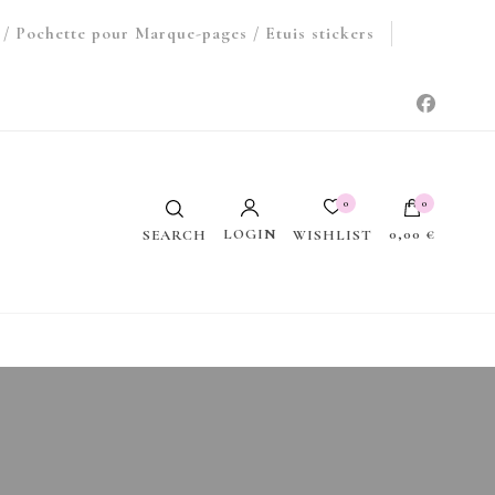
/ Pochette pour Marque-pages / Etuis stickers
0
0
LOGIN
0,00 €
WISHLIST
SEARCH
Votre panier est vide.