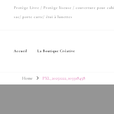
Protège Livre / Protège liseuse / couverture pour cah
sac/ porte carte/ étui à lunettes
Accueil
La Boutique Créative
Home
PXL_20251222_103318458