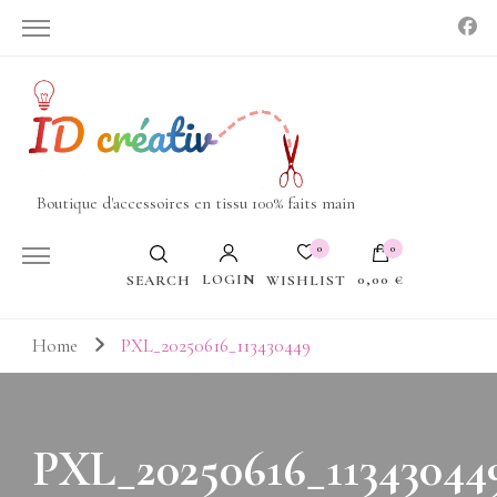
Boutique d'accessoires en tissu 100% faits main
0
0
LOGIN
0,00 €
WISHLIST
SEARCH
Votre panier est vide.
Home
PXL_20250616_113430449
PXL_20250616_11343044