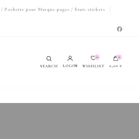
/ Pochette pour Marque-pages / Etuis stickers
0
0
LOGIN
0,00 €
WISHLIST
SEARCH
Votre panier est vide.