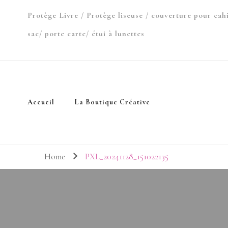
Protège Livre / Protège liseuse / couverture pour cah
sac/ porte carte/ étui à lunettes
Accueil
La Boutique Créative
Home
PXL_20241128_151022135