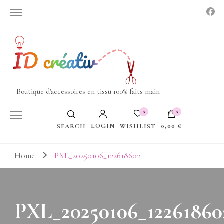
Boutique d'accessoires en tissu 100% faits main
0
0
LOGIN
0,00 €
WISHLIST
SEARCH
Votre panier est vide.
Home
PXL_20250106_122618602
PXL_20250106_12261860