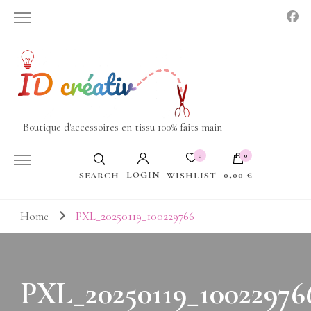
Boutique d'accessoires en tissu 100% faits main
0
0
LOGIN
0,00 €
WISHLIST
SEARCH
Votre panier est vide.
Home
PXL_20250119_100229766
PXL_20250119_10022976