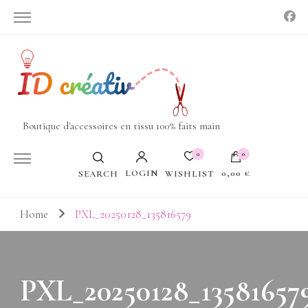
Boutique d'accessoires en tissu 100% faits main
0
0
LOGIN
0,00 €
WISHLIST
SEARCH
Votre panier est vide.
Home
PXL_20250128_135816579
PXL_20250128_13581657