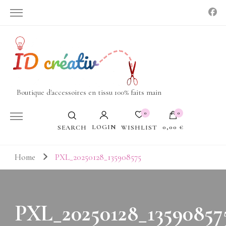
Boutique d'accessoires en tissu 100% faits main
0
0
LOGIN
0,00 €
WISHLIST
SEARCH
Votre panier est vide.
Home
PXL_20250128_135908575
PXL_20250128_13590857