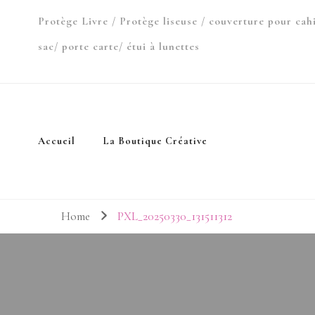
Protège Livre / Protège liseuse / couverture pour cah
sac/ porte carte/ étui à lunettes
Accueil
La Boutique Créative
Home
PXL_20250330_131511312