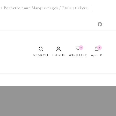
/ Pochette pour Marque-pages / Etuis stickers
0
0
LOGIN
0,00 €
WISHLIST
SEARCH
Votre panier est vide.