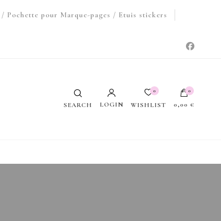
/ Pochette pour Marque-pages / Etuis stickers
0
0
LOGIN
0,00 €
WISHLIST
SEARCH
Votre panier est vide.