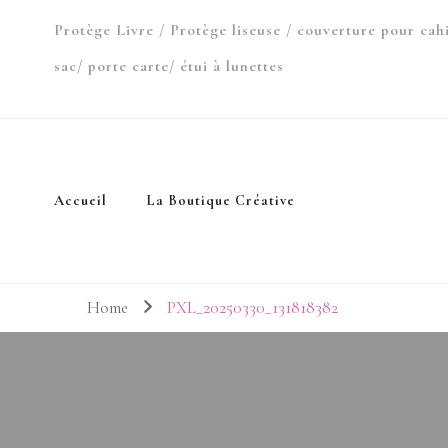
Protège Livre / Protège liseuse / couverture pour cah
sac/ porte carte/ étui à lunettes
Accueil
La Boutique Créative
Home
PXL_20250330_131818382