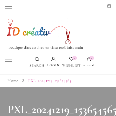
Boutique d'accessoires en tissu 100% faits main
0
0
LOGIN
0,00 €
WISHLIST
SEARCH
Votre panier est vide.
Home
PXL_20241219_153654565
PXL_20241219_15365456