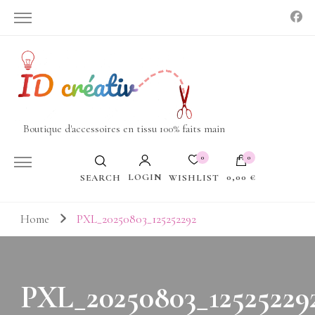
Boutique d'accessoires en tissu 100% faits main
0
0
LOGIN
0,00 €
WISHLIST
SEARCH
Votre panier est vide.
Home
PXL_20250803_125252292
PXL_20250803_12525229