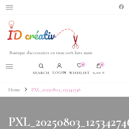
Boutique d'accessoires en tissu 100% faits main
0
0
LOGIN
0,00 €
WISHLIST
SEARCH
Votre panier est vide.
Home
PXL_20250803_125342746
PXL_20250803_12534274