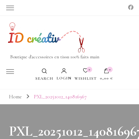
Boutique d'accessoires en tissu 100% faits main
0
0
LOGIN
0,00 €
WISHLIST
SEARCH
Votre panier est vide.
Home
PXL_20251012_140816967
PXL_20251012_14081696