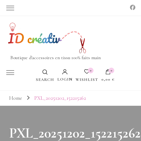
Boutique d'accessoires en tissu 100% faits main
0
0
LOGIN
0,00 €
WISHLIST
SEARCH
Votre panier est vide.
Home
PXL_20251202_152215262
PXL_20251202_152215262