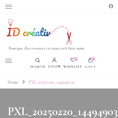
Boutique d'accessoires en tissu 100% faits main
0
0
LOGIN
0,00 €
WISHLIST
SEARCH
Votre panier est vide.
Home
PXL_20250220_144949032
PXL_20250220_14494903