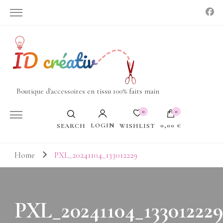
Boutique d'accessoires en tissu 100% faits main
0
0
LOGIN
0,00 €
WISHLIST
SEARCH
Votre panier est vide.
Home
PXL_20241104_133012229
PXL_20241104_133012229