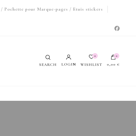
/ Pochette pour Marque-pages / Etuis stickers
0
0
LOGIN
0,00 €
WISHLIST
SEARCH
Votre panier est vide.