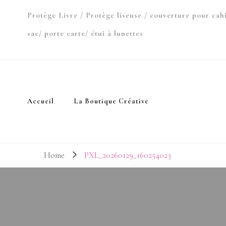
Protège Livre / Protège liseuse / couverture pour cah
sac/ porte carte/ étui à lunettes
Accueil
La Boutique Créative
Home
PXL_20260129_160254023