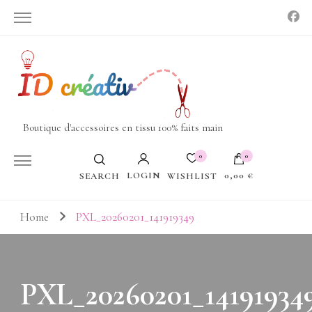
Boutique d'accessoires en tissu 100% faits main
0
0
LOGIN
0,00 €
WISHLIST
SEARCH
Votre panier est vide.
Home
PXL_20260201_141919349
PXL_20260201_14191934