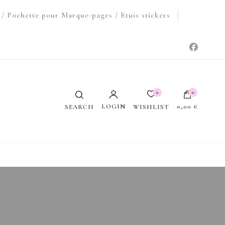
/ Pochette pour Marque-pages / Etuis stickers
0
0
LOGIN
0,00 €
WISHLIST
SEARCH
Votre panier est vide.