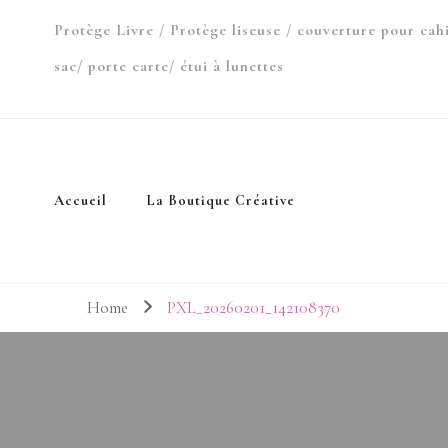
Protège Livre / Protège liseuse / couverture pour cah
sac/ porte carte/ étui à lunettes
Accueil
La Boutique Créative
Home
PXL_20260201_142108370