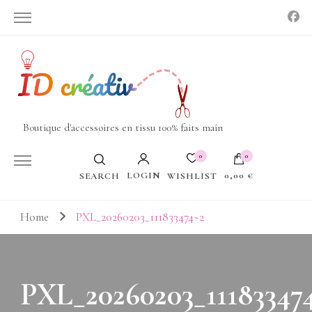
Boutique d'accessoires en tissu 100% faits main
0
0
LOGIN
0,00 €
WISHLIST
SEARCH
Votre panier est vide.
Home
PXL_20260203_111833474~2
PXL_20260203_11183347