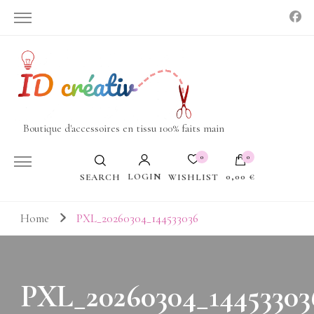
Boutique d'accessoires en tissu 100% faits main
0
0
LOGIN
0,00 €
WISHLIST
SEARCH
Votre panier est vide.
Home
PXL_20260304_144533036
PXL_20260304_14453303