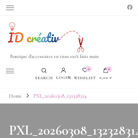
Boutique d'accessoires en tissu 100% faits main
0
0
LOGIN
0,00 €
WISHLIST
SEARCH
Votre panier est vide.
Home
PXL_20260308_132328314
PXL_20260308_13232831