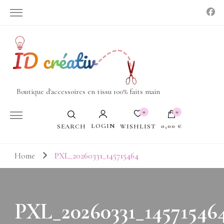
Boutique d'accessoires en tissu 100% faits main
0
0
LOGIN
0,00 €
WISHLIST
SEARCH
Votre panier est vide.
Home
PXL_20260331_145715464
PXL_20260331_14571546