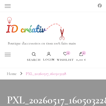
Boutique d'accessoires en tissu 100% faits main
0
0
LOGIN
0,00 €
WISHLIST
SEARCH
Votre panier est vide.
Home
PXL_20260517_160503228
PXL_20260517_16050322