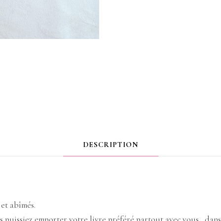
DESCRIPTION
 et abîmés.
s puissiez emporter votre livre préféré partout avec vous , dans