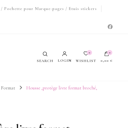
/ Pochette pour Marque-pages / Etuis stickers
0
0
LOGIN
0,00 €
WISHLIST
SEARCH
Votre panier est vide.
d Format
Housse ,protège livre format broché,