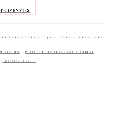
TE D’ENVIES
-5-1-1-1-2-1-2-1-1-1-1-1-3-1-1-1-1-2-1-1-1-1-1-1-1-2-1-1-1-2-
N DIVERS
,
PROTÈGE LIVRE GRAND FORMAT
PROTEGE LIVRE