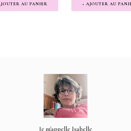
INITIAL
AC
AJOUTER AU PANIER
AJOUTER AU PANI
ÉTAIT :
EST 
17,00 €.
13,00
Je m'appelle Isabelle