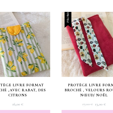
PROMO !
TÈGE LIVRE FORMAT
PROTÈGE LIVRE FOR
HÉ ,AVEC RABAT, DES
BROCHÉ , VELOURS RO
CITRONS
NŒUD/ NOËL
LE
LE
16,00
€
17,00
€
13,00
€
PRIX
PRI