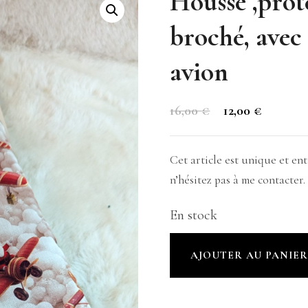
Housse ,prot
broché, avec 
avion
Le
Le
16,00
€
12,00
€
prix
prix
initial
actuel
Cet article est unique et e
était :
est :
n’hésitez pas à me contacter.
16,00 €.
12,00 €.
En stock
quantité
AJOUTER AU PANIE
de
Housse