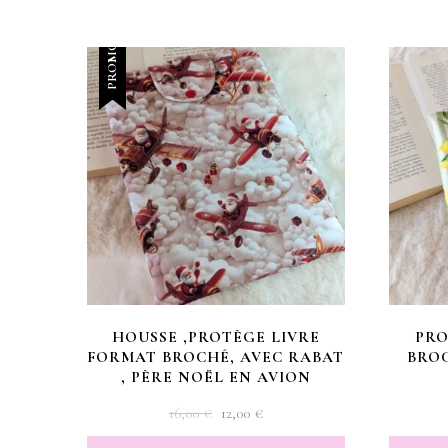
PROMO !
HOUSSE ,PROTÈGE LIVRE
PRO
FORMAT BROCHÉ, AVEC RABAT
BROC
, PÈRE NOËL EN AVION
LE
LE
16,00
€
12,00
€
PRIX
PRIX