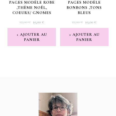
PAGES MODÈLE ROBE
PAGES MODÈLE
,THÈME NOËL,
BONBONS ,TONS
COEURS/ GNOMES
BLEUS
LE
LE
LE
LE
12,00
€
10,00
€
12,00
€
10,00
€
PRIX
PRIX
PRIX
PRIX
INITIAL
ACTUEL
INITIAL
ACTUEL
AJOUTER AU
AJOUTER AU
PANIER
ÉTAIT :
EST :
PANIER
ÉTAIT :
EST :
12,00 €.
10,00 €.
12,00 €.
10,00 €.