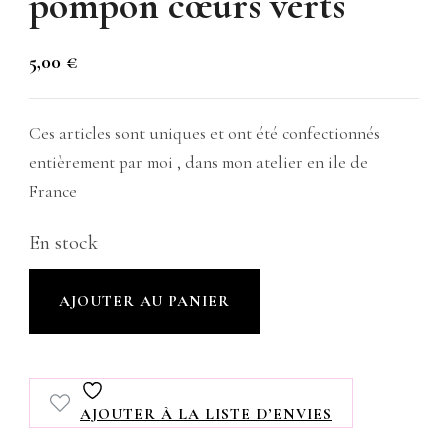
pompon cœurs verts
5,00
€
Ces articles sont uniques et ont été confectionnés
entièrement par moi , dans mon atelier en ile de
France
En stock
quantité
AJOUTER AU PANIER
de
Marque
page
AJOUTER À LA LISTE D’ENVIES
,