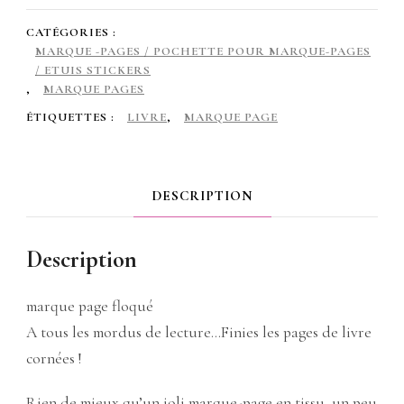
en
CATÉGORIES :
coton
MARQUE -PAGES / POCHETTE POUR MARQUE-PAGES
/ ETUIS STICKERS
,
,
MARQUE PAGES
rembourré,
ÉTIQUETTES :
LIVRE
,
MARQUE PAGE
avec
pompon
DESCRIPTION
cœurs
verts
Description
marque page floqué
A tous les mordus de lecture…Finies les pages de livre
cornées !
Rien de mieux qu’un joli marque-page en tissu, un peu